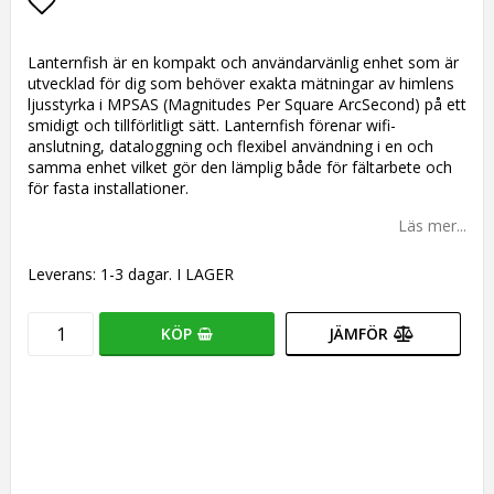
Lägg till i favoritlistan
Lanternfish är en kompakt och användarvänlig enhet som är
utvecklad för dig som behöver exakta mätningar av himlens
ljusstyrka i MPSAS (Magnitudes Per Square ArcSecond) på ett
smidigt och tillförlitligt sätt. Lanternfish förenar wifi-
anslutning, dataloggning och flexibel användning i en och
samma enhet vilket gör den lämplig både för fältarbete och
för fasta installationer.
Läs mer...
Leverans:
1-3 dagar. I LAGER
KÖP
JÄMFÖR