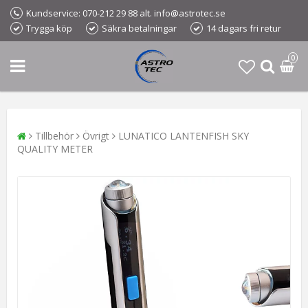
Kundservice: 070-212 29 88 alt. info@astrotec.se
Trygga köp
Säkra betalningar
14 dagars fri retur
0
Tillbehör
Övrigt
LUNATICO LANTENFISH SKY
QUALITY METER