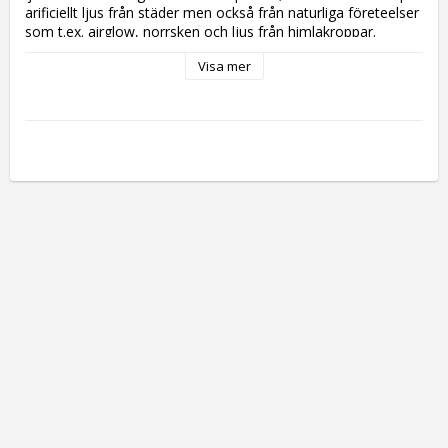
arificiellt ljus från städer men också från naturliga företeelser
som t.ex. airglow, norrsken och ljus från himlakroppar.
Lanternfish har en mycket ljuskänslig sensor som mäter
Visa mer
natthimlens ljusstyrka i en vinkel av 20° via den inbyggda
linsen och visas direkt i ett MPSAS-värde/SQM-värde
(magnituder/kvadratbågsekund).
Möjliga användningsområden är t.ex. jämförelse av olika
observationsplatser, utvärdering av om ett visst objekt kan
observeras/fotograferas den här natten, dokumentation av
ökande ljusföroreningar och mycket mer.
Sensorns bandbredd ligger inom det visuella området och
själva mätningen sker helt automatiskt efter en
knapptryckning och tar max. 8 sekunder. Dessutom kan den
aktuella temperaturen visas för att upptäcka små avvikelser
på grund av temperaturskillnader vid olika mätningar.
HUVUDSAKLIGA EGENSKAPER
Kompakt design för snabba och smidiga mätningar av
himmelsljuset
Mätvärden i MPSAS/SQM (Magnitudes Per Square
ArcSecond)