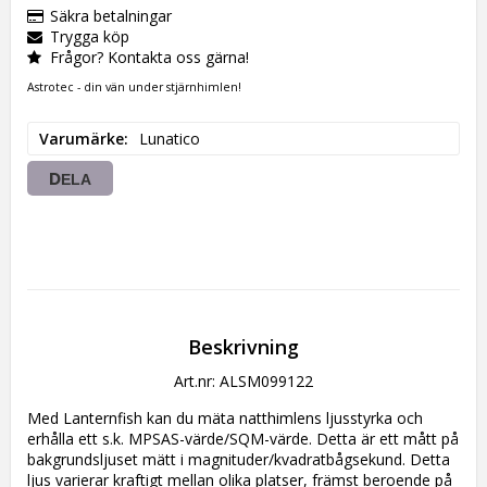
Säkra betalningar
Trygga köp
Frågor? Kontakta oss gärna!
Astrotec - din vän under stjärnhimlen!
Varumärke
Lunatico
DELA
Beskrivning
Art.nr: ALSM099122
Med Lanternfish kan du mäta natthimlens ljusstyrka och
erhålla ett s.k. MPSAS-värde/SQM-värde. Detta är ett mått på
bakgrundsljuset mätt i magnituder/kvadratbågsekund. Detta
ljus varierar kraftigt mellan olika platser, främst beroende på