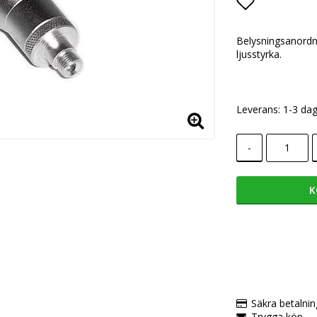
Lägg till i
Belysningsanordni
ljusstyrka.
Leverans:
1-3 dag
-
K
Säkra betalnin
Trygga köp