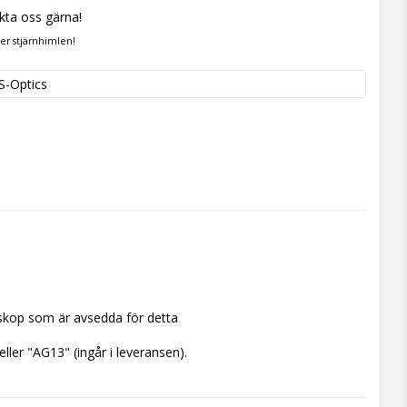
kta oss gärna!
der stjärnhimlen!
S-Optics
eskop som är avsedda för detta
ller "AG13" (ingår i leveransen).