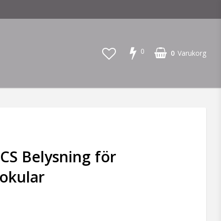
0
0
Varukorg
CS Belysning för
okular