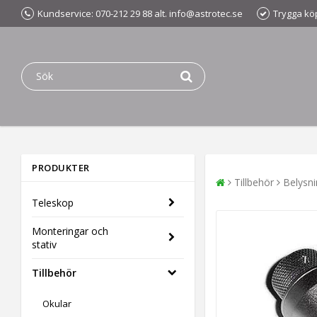
Kundservice: 070-212 29 88 alt. info@astrotec.se
Trygga kö
PRODUKTER
Tillbehör
Belysn
Teleskop
Monteringar och
stativ
Tillbehör
Okular