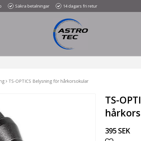
p
Säkra betalningar
14 dagars fri retur
ing
TS-OPTICS Belysning för hårkorsokular
TS-OPTI
hårkors
395 SEK