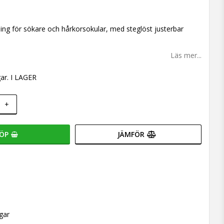
 favoritlistan
ng för sökare och hårkorsokular, med steglöst justerbar
Läs mer...
ar. I LAGER
+
ÖP
JÄMFÖR
gar