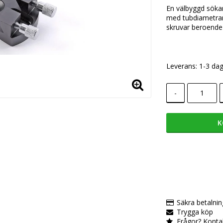
Lägg till i
En välbyggd söka
med tubdiametrar
skruvar beroende
Leverans:
1-3 dag
-
K
Säkra betalnin
Trygga köp
Frågor? Konta