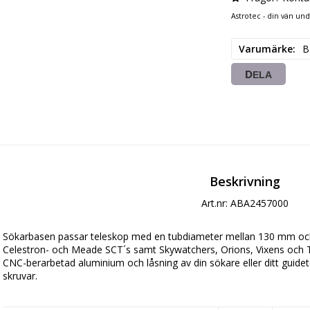
Astrotec - din vän un
Varumärke
B
DELA
Beskrivning
Art.nr: ABA2457000
Sökarbasen passar teleskop med en tubdiameter mellan 130 mm och
Celestron- och Meade SCT´s samt Skywatchers, Orions, Vixens och TS
CNC-berarbetad aluminium och låsning av din sökare eller ditt guidet
skruvar.