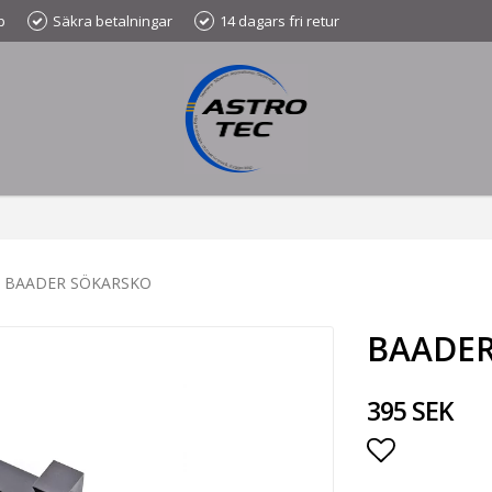
p
Säkra betalningar
14 dagars fri retur
BAADER SÖKARSKO
BAADE
395 SEK