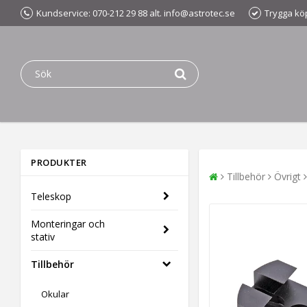
Kundservice: 070-212 29 88 alt. info@astrotec.se
Trygga kö
PRODUKTER
Tillbehör
Övrigt
Teleskop
Monteringar och
stativ
Tillbehör
Okular