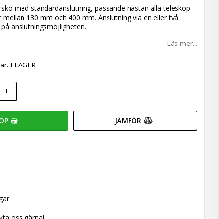
 favoritlistan
rsko med standardanslutning, passande nästan alla teleskop
 mellan 130 mm och 400 mm. Anslutning via en eller två
 på anslutningsmöjligheten.
Läs mer...
ar. I LAGER
+
ÖP
JÄMFÖR
gar
kta oss gärna!