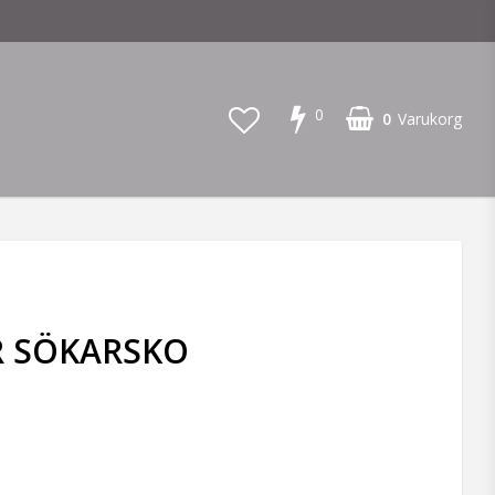
0
0
Varukorg
R SÖKARSKO